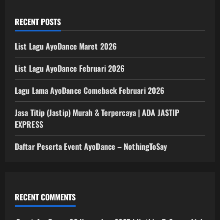
RECENT POSTS
List Lagu AyoDance Maret 2026
List Lagu AyoDance Februari 2026
Lagu Lama AyoDance Comeback Februari 2026
Jasa Titip (Jastip) Murah & Terpercaya | ADA JASTIP
EXPRESS
Daftar Peserta Event AyoDance – NothingToSay
RECENT COMMENTS